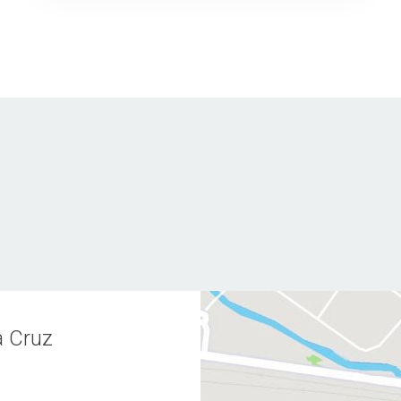
Síndrome Piriforme
Dolor de cabeza por contracción
muscular
Dolor crónico de cuello
Fractura de fémur
Fractura, hueso
Ciática
Luxación de hombro
a Cruz
Síndrome de dolor patelofemoral