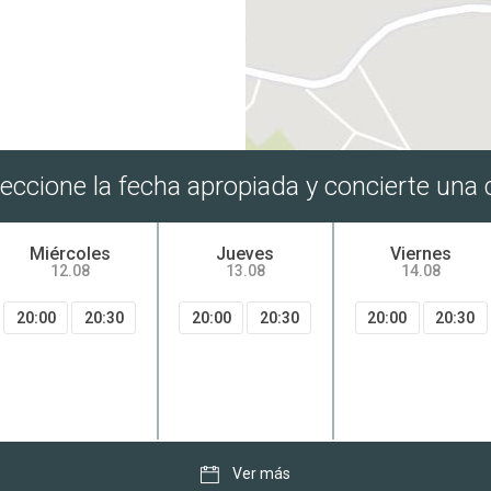
Fractura de tibia
Fractura espinal
Lesión del ligamento cruzado anterior
(LLCA)
leccione la fecha apropiada y concierte una c
Miércoles
Jueves
Viernes
12.08
13.08
14.08
20:00
20:30
20:00
20:30
20:00
20:30
Ver más