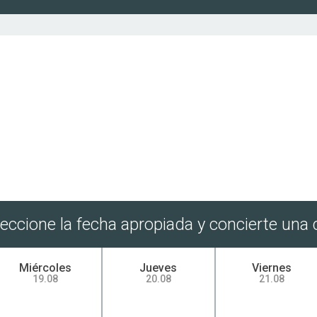
leccione la fecha apropiada y concierte una c
Miércoles
Jueves
Viernes
19.08
20.08
21.08